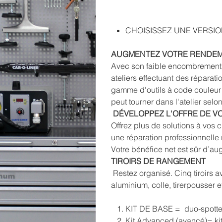
CHOISISSEZ UNE VERSIO
AUGMENTEZ VOTRE RENDEME
Avec son faible encombrement au
ateliers effectuant des réparati
gamme d'outils à code couleur 
peut tourner dans l'atelier selo
DÉVELOPPEZ L'OFFRE DE VO
Offrez plus de solutions à vos 
une réparation professionnelle
Votre bénéfice net est sûr d’a
TIROIRS DE RANGEMENT
Restez organisé. Cinq tiroirs a
aluminium, colle, tirerpousser e
KIT DE BASE = duo-spotter C
Kit Advanced (avancé)= kit