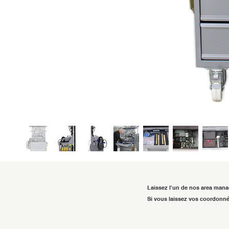
Laissez l'un de nos area mana
Si vous laissez vos coordonné