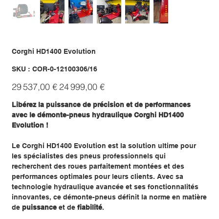
Corghi HD1400 Evolution
SKU
SKU :
COR-0-12100306/16
COR-
0-
Prix
Prix
12100306/16
29 537,00 €
24 999,00 €
d’origine
promotionnel
Libérez la puissance de précision et de performances
avec le démonte-pneus hydraulique Corghi HD1400
Evolution !
Le Corghi HD1400 Evolution est la solution ultime pour
les spécialistes des pneus professionnels qui
recherchent des roues parfaitement montées et des
performances optimales pour leurs clients. Avec sa
technologie hydraulique avancée et ses fonctionnalités
innovantes, ce démonte-pneus définit la norme en matière
de
puissance
et de
fiabilité
.