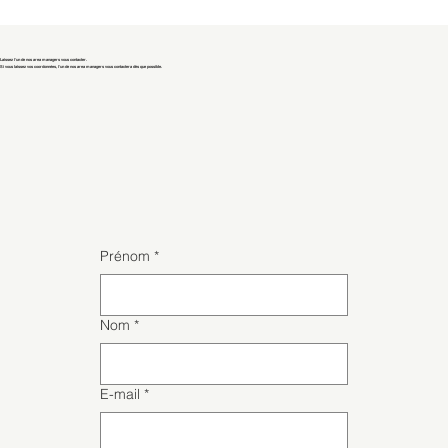
Laissez l'un de nos area managers vous contacter.
Si vous laissez vos coordonnées, l'un de nos area managers vous contactera dès que possible.
Prénom
*
Nom
*
E-mail
*