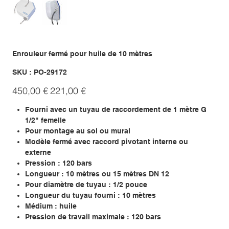
Enrouleur fermé pour huile de 10 mètres
SKU
SKU :
PO-29172
PO-
29172
Prix
Prix
450,00 €
221,00 €
d’origine
promotionnel
Fourni avec un tuyau de raccordement de 1 mètre G
1/2" femelle
Pour montage au sol ou mural
Modèle fermé avec raccord pivotant interne ou
externe
Pression : 120 bars
Longueur : 10 mètres ou 15 mètres DN 12
Pour diamètre de tuyau : 1/2 pouce
Longueur du tuyau fourni : 10 mètres
Médium : huile
Pression de travail maximale : 120 bars