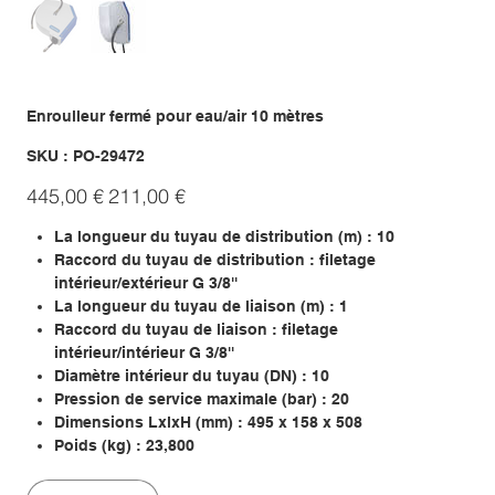
Enroulleur fermé pour eau/air 10 mètres
SKU
SKU :
PO-29472
PO-
29472
Prix
Prix
445,00 €
211,00 €
d’origine
promotionnel
La longueur du tuyau de distribution (m) : 10
Raccord du tuyau de distribution : filetage
intérieur/extérieur G 3/8''
La longueur du tuyau de liaison (m) : 1
Raccord du tuyau de liaison : filetage
intérieur/intérieur G 3/8''
Diamètre intérieur du tuyau (DN) : 10
Pression de service maximale (bar) : 20
Dimensions LxlxH (mm) : 495 x 158 x 508
Poids (kg) : 23,800