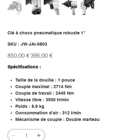
Clé à chocs pneumatique robuste 1"
SKU
SKU :
JW-JAI-0803
JW-
JAI-
Prix
Prix
0803
850,00 €
395,00 €
d’origine
promotionnel
Spécifications :
Taille de la douille : 1 pouce
Couple maximal : 2714 Nm
Couple de travail : 2445 Nm
Vitesse libre : 3500 tr/min
Poids : 8,9 kg
Consommation d'air : 312 l/min
Mécanisme de couple : Double marteau