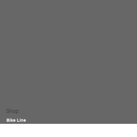
Shop
Bike Line
Outlet
Tweedehands