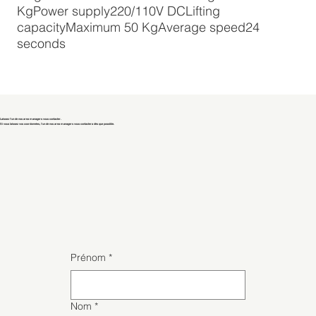
KgPower supply220/110V DCLifting
capacityMaximum 50 KgAverage speed24
seconds
Laissez l'un de nos area managers vous contacter.
Si vous laissez vos coordonnées, l'un de nos area managers vous contactera dès que possible.
Prénom
*
Nom
*