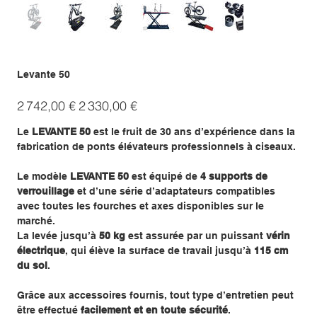
Levante 50
Prix
Prix
2 742,00 €
2 330,00 €
d’origine
promotionnel
Le
LEVANTE 50
est le fruit de 30 ans d’expérience dans la
fabrication de ponts élévateurs professionnels à ciseaux.
Le modèle
LEVANTE 50
est équipé de
4 supports de
verrouillage
et d’une série d’adaptateurs compatibles
avec toutes les fourches et axes disponibles sur le
marché.
La levée jusqu’à
50 kg
est assurée par un puissant
vérin
électrique
, qui élève la surface de travail jusqu’à
115 cm
du sol
.
Grâce aux accessoires fournis, tout type d’entretien peut
être effectué
facilement et en toute sécurité
.