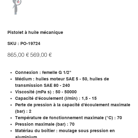
Pistolet à huile mécanique
SKU
SKU :
PO-19724
PO-
19724
Prix
Prix
865,00 €
569,00 €
d’origine
promotionnel
Connexion : femelle G 1/2"
Médium : huiles moteur SAE 5 - 50, huiles de
transmission SAE 80 - 240
Viscosité (mPa s) : 50 - 50000
Capacité d'écoulement (l/min) : 1,5 - 15
Perte de pression à la capacité d'écoulement maximale
(bar) : 2
Température de fonctionnement maximale (°C) : 70
Pression maximale (bar) : 70
Matériau du boîtier : moulage sous pression en
aluminium