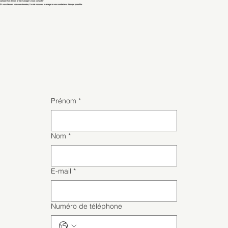
Laissez l'un de nos area managers vous contacter.
Si vous laissez vos coordonnées, l'un de nos area managers vous contactera dès que possible.
Prénom
*
Nom
*
E-mail
*
Numéro de téléphone