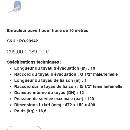
Enrouleur ouvert pour huile de 10 mètres
SKU
SKU :
PO-29142
PO-
29142
Prix
Prix
295,00 €
189,00 €
d’origine
promotionnel
Spécifications techniques :
Longueur du tuyau d'évacuation (m) : 10
Raccord du tuyau d'évacuation : G 1/2'' mâle/femelle
Longueur du tuyau de liaison (m) : 1
Raccord sur le tuyau de liaison : G 1/2'' femelle/femelle
Diamètre interne du tuyau (DN) : 12
Pression de service maximale (bar) : 120
Dimensions LxlxH (mm) : 472 x 152 x 498
Poids (kg) : 16,6