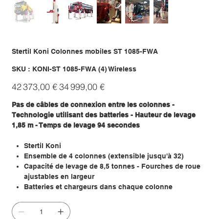
Stertil Koni Colonnes mobiles ST 1085-FWA
SKU
SKU :
KONI-ST 1085-FWA (4) Wireless
KONI-
ST
Prix
Prix
1085-
42 373,00 €
34 999,00 €
d’origine
promotionnel
FWA
(4)
Wireless
Pas de câbles de connexion entre les colonnes -
Technologie utilisant des batteries - Hauteur de levage
1,85 m - Temps de levage 94 secondes
Stertil Koni
Ensemble de 4 colonnes (extensible jusqu'à 32)
Capacité de levage de 8,5 tonnes - Fourches de roue
ajustables en largeur
Batteries et chargeurs dans chaque colonne