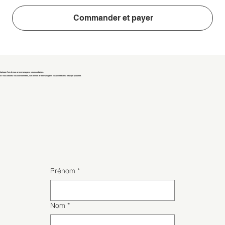
Commander et payer
Laissez l'un de nos area managers vous contacter.
Si vous laissez vos coordonnées, l'un de nos area managers vous contactera dès que possible.
Prénom
*
Nom
*