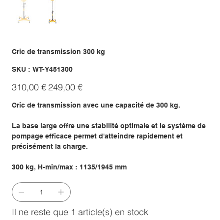
Cric de transmission 300 kg
SKU
SKU :
WT-Y451300
WT-
Y451300
Prix
Prix
310,00 €
249,00 €
d’origine
promotionnel
Cric de transmission avec une capacité de 300 kg.
La base large offre une stabilité optimale et le système de
pompage efficace permet d'atteindre rapidement et
précisément la charge.
300 kg, H-min/max : 1135/1945 mm
Il ne reste que 1 article(s) en stock