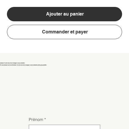
Ajouter au panier
Commander et payer
Laissez l'un de nos area managers vous contacter.
Si vous laissez vos coordonnées, l'un de nos area managers vous contactera dès que possible.
Prénom
*