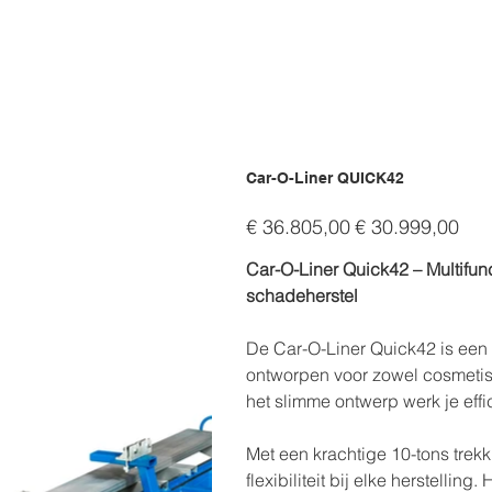
Car-O-Liner QUICK42
Originele
Verkoopprijs
€ 36.805,00
€ 30.999,00
prijs
Car-O-Liner Quick42 – Multifun
schadeherstel
De Car-O-Liner Quick42 is een v
ontworpen voor zowel cosmetisc
het slimme ontwerp werk je effici
Met een krachtige 10-tons trek
flexibiliteit bij elke herstellin