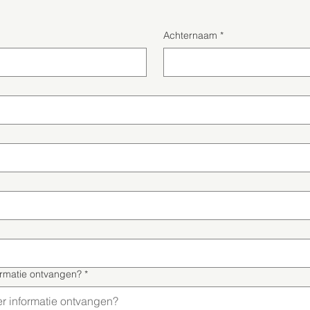
Achternaam
*
ormatie ontvangen?
*