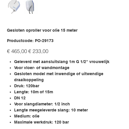
Gesloten oproller voor olie 15 meter
Productcode
Productcode:
PO-29173
PO-
29173
Originele
Verkoopprijs
€ 465,00
€ 233,00
prijs
Geleverd met aansluitslang 1m G 1/2" vrouwelijk
Voor vloer- of wandmontage
Gesloten model met inwendige of uitwendige
draaikoppeling
Druk: 120bar
Lengte: 10m of 15m
DN 12
Voor slangdiameter: 1/2 inch
Lengte meegeleverde slang: 10 meter
Medium: olie
Maximale werkdruk: 120 bar