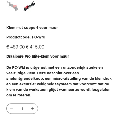
Klem met support voor muur
Productcode
Productcode:
FC-WM
FC-
WM
Originele
Verkoopprijs
€ 489,00
€ 415,00
prijs
Draaibare Pro Elite-klem voor muur
De FC-WM is uitgerust met een uitzonderlijk sterke en
veelzijdige klem. Deze beschikt over een
snelontgrendelknop, een micro-afstelling van de klemdruk
en een exclusief veiligheidssysteem dat voorkomt dat de
klem van de werksteun glijdt wanneer ze wordt losgelaten
om te roteren.