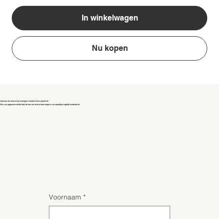
In winkelwagen
Nu kopen
Laat een van onze area managers contact met u opnemen
Als u uw gegevens achterlaat zal een van onze areamangers u zo spoedig mogelijk contacteren
Voornaam
*