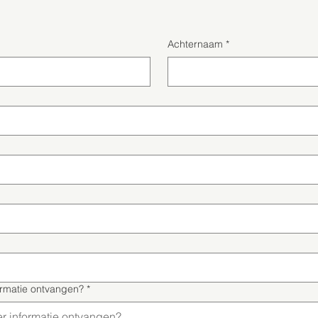
Achternaam
*
ormatie ontvangen?
*