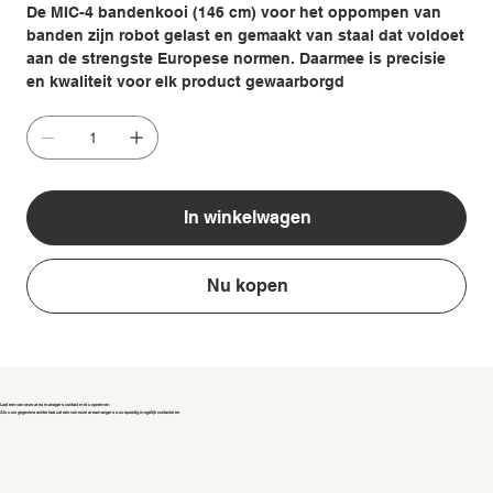
De MIC-4 bandenkooi (146 cm) voor het oppompen van
banden zijn robot gelast en gemaakt van staal dat voldoet
aan de strengste Europese normen. Daarmee is precisie
en kwaliteit voor elk product gewaarborgd
In winkelwagen
Nu kopen
Laat een van onze area managers contact met u opnemen
Als u uw gegevens achterlaat zal een van onze areamangers u zo spoedig mogelijk contacteren