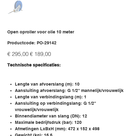
Open oproller voor olie 10 meter
Productcode
Productcode:
PO-29142
PO-
29142
Originele
Verkoopprijs
€ 295,00
€ 189,00
prijs
Technische specificaties:
Lengte van afvoerslang (m): 10
Aansluiting afvoerslang: G 1/2'' mannelijk/vrouwelijk
Lengte van verbindingslang (m): 1
Aansluiting op verbindingslang: G 1/2''
vrouwelijk/vrouwelijk
Binnendiameter van slang (DN): 12
Maximale bedrijfsdruk (bar): 120
Afmetingen LxBxH (mm): 472 x 152 x 498
Gewicht (kg): 16,6