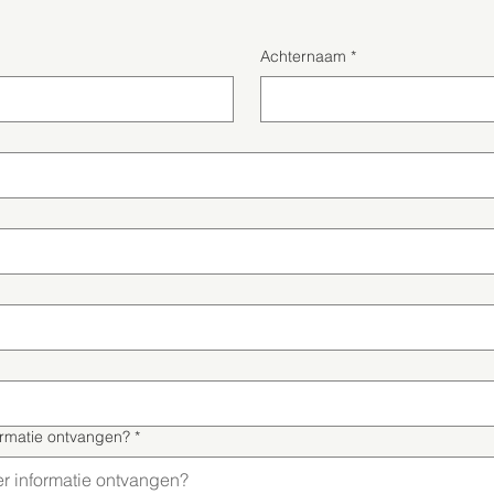
Achternaam
*
ormatie ontvangen?
*