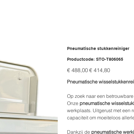
Pneumatische stukkenreiniger
Productcode
Productcode:
STO-T806065
STO-
T806065
Originele
Verkoopprijs
€ 488,00
€ 414,80
prijs
Pneumatische wisselstukkenreini
Op zoek naar een betrouwbare 
Onze
pneumatische wisselstuk
werkplaats. Uitgerust met een 
capaciteit om moeiteloos allerl
Dankzij de
pneumatische werk