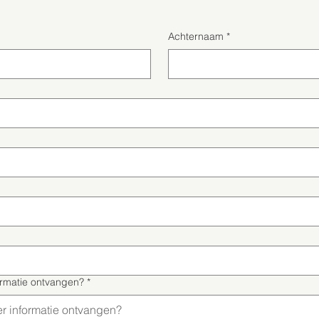
Achternaam
*
ormatie ontvangen?
*