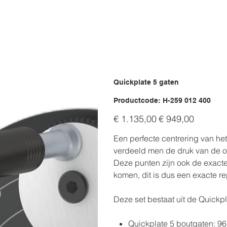
Quickplate 5 gaten
Productcode
Productcode:
H-259 012 400
H-
259
Originele
Verkoopprijs
012
€ 1.135,00
€ 949,00
prijs
400
Een perfecte centrering van het
verdeeld men de druk van de 
Deze punten zijn ook de exact
komen, dit is dus een exacte r
Deze set bestaat uit de Quickp
Quickplate 5 boutgaten: 9