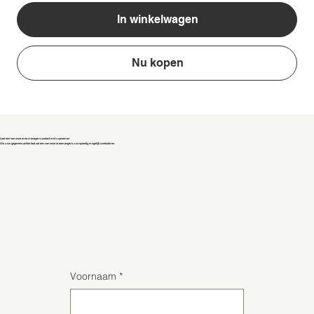
In winkelwagen
Nu kopen
Laat een van onze area managers contact met u opnemen
Als u uw gegevens achterlaat zal een van onze areamangers u zo spoedig mogelijk contacteren
Voornaam
*