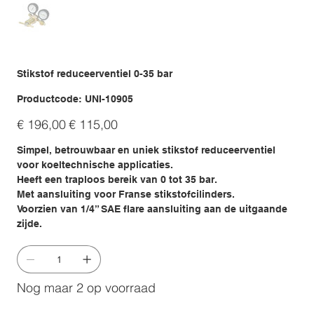
Stikstof reduceerventiel 0-35 bar
Productcode
Productcode:
UNI-10905
UNI-
10905
Originele
Verkoopprijs
€ 196,00
€ 115,00
prijs
Simpel, betrouwbaar en uniek stikstof reduceerventiel
voor koeltechnische applicaties.
Heeft een traploos bereik van 0 tot 35 bar.
Met aansluiting voor Franse stikstofcilinders.
Voorzien van 1/4” SAE flare aansluiting aan de uitgaande
zijde.
Nog maar 2 op voorraad