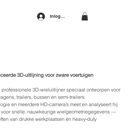
Inloggen
eerde 3D‑uitlijning voor zware voertuigen
 professionele 3D‑wieluitlijner speciaal ontworpen voor
gens, trailers, bussen en semi‑trailers.
logie en meerdere HD‑camera’s meet en analyseert hij
orgt voor snelle, nauwkeurige wielgeometriegegevens —
ften van drukke werkplaatsen én heavy‑duty