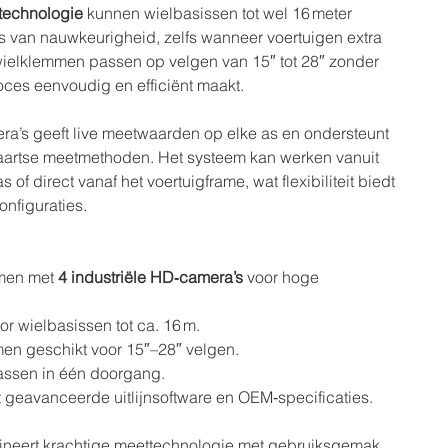
technologie
kunnen wielbasissen tot wel 16 meter
es van nauwkeurigheid, zelfs wanneer voertuigen extra
 wielklemmen passen op velgen van 15″ tot 28″ zonder
proces eenvoudig en efficiënt maakt.
ra’s geeft live meetwaarden op elke as en ondersteunt
aartse meetmethoden. Het systeem kan werken vanuit
 of direct vanaf het voertuigframe, wat flexibiliteit biedt
onfiguraties.
emen met
4 industriële HD‑camera’s
voor hoge
or wielbasissen tot ca. 16 m.
men geschikt voor 15″–28″ velgen.
assen in één doorgang.
 geavanceerde uitlijnsoftware en OEM‑specificaties.
neert krachtige meettechnologie met gebruiksgemak,