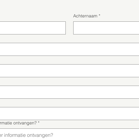
Achternaam
*
ormatie ontvangen?
*