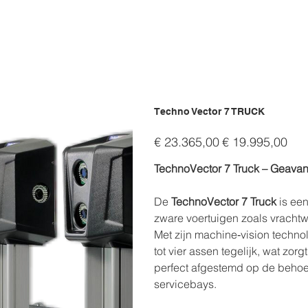
Techno Vector 7 TRUCK
Originele
Verkoopprijs
€ 23.365,00
€ 19.995,00
prijs
TechnoVector 7 Truck – Geavanc
De
TechnoVector 7 Truck
is een
zware voertuigen zoals vrachtwa
Met zijn machine‑vision techno
tot vier assen tegelijk, wat z
perfect afgestemd op de behoe
servicebays.