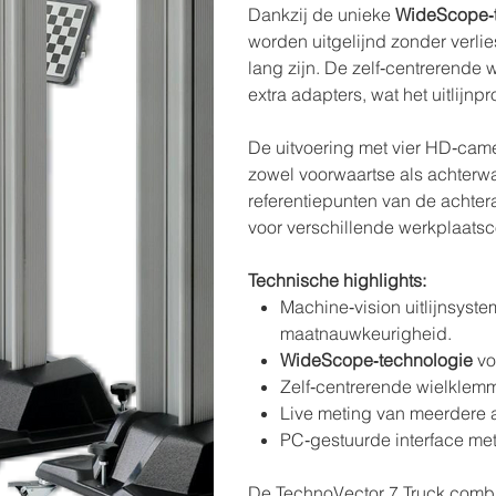
Dankzij de unieke
WideScope‑
worden uitgelijnd zonder verli
lang zijn. De zelf‑centrerende
extra adapters, wat het uitlijn
De uitvoering met vier HD‑came
zowel voorwaartse als achterw
referentiepunten van de achteras
voor verschillende werkplaatsc
Technische highlights:
Machine‑vision uitlijnsyst
maatnauwkeurigheid.
WideScope‑technologie
vo
Zelf‑centrerende wielklem
Live meting van meerdere 
PC‑gestuurde interface met
De TechnoVector 7 Truck combi