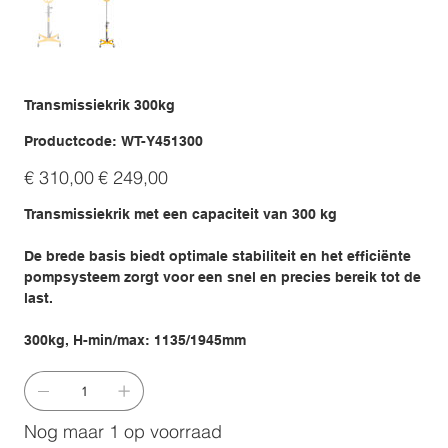
Transmissiekrik 300kg
Productcode
Productcode:
WT-Y451300
WT-
Y451300
Originele
Verkoopprijs
€ 310,00
€ 249,00
prijs
Transmissiekrik met een capaciteit van 300 kg
De brede basis biedt optimale stabiliteit en het efficiënte
pompsysteem zorgt voor een snel en precies bereik tot de
last.
300kg, H-min/max: 1135/1945mm
Nog maar 1 op voorraad