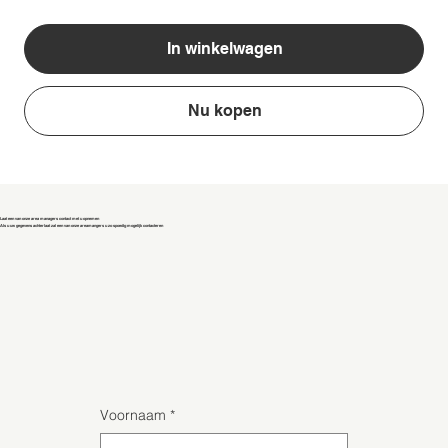
In winkelwagen
Nu kopen
Laat een van onze area managers contact met u opnemen
Als u uw gegevens achterlaat zal een van onze areamangers u zo spoedig mogelijk contacteren
Voornaam
*