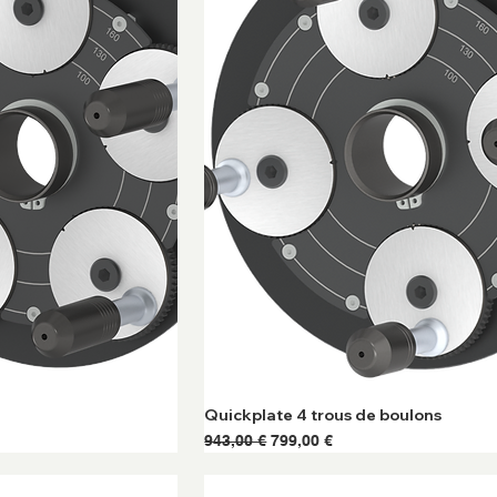
Quickplate 4 trous de boulons
onnel
Prix original
Prix promotionnel
943,00 €
799,00 €