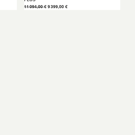
Prix original
Prix promotionnel
11 094,00 €
9 399,00 €