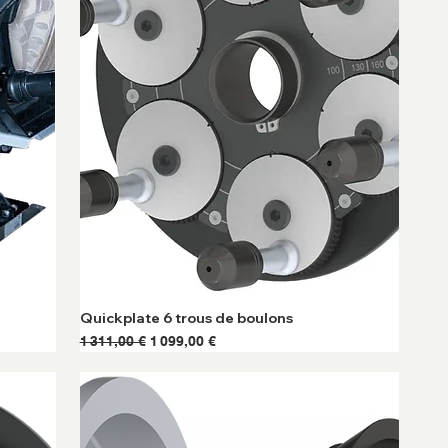
Quickplate 6 trous de boulons
Prix original
Prix promotionnel
1 311,00 €
1 099,00 €