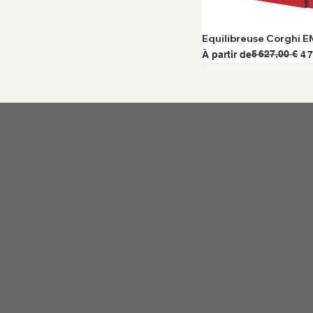
Equilibreuse Corghi 
Prix original
Prix promotionnel
5 627,00 €
À partir de
4 