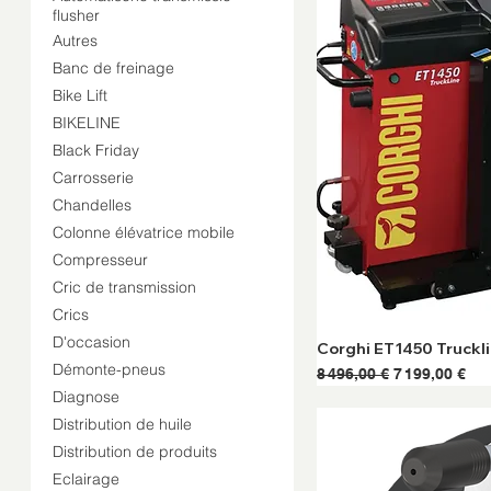
flusher
Autres
Banc de freinage
Bike Lift
BIKELINE
Black Friday
Carrosserie
Chandelles
Colonne élévatrice mobile
Compresseur
Cric de transmission
Crics
D'occasion
Corghi ET1450 Truckl
Démonte-pneus
Prix original
Prix promoti
8 496,00 €
7 199,00 €
Diagnose
Distribution de huile
Distribution de produits
Eclairage