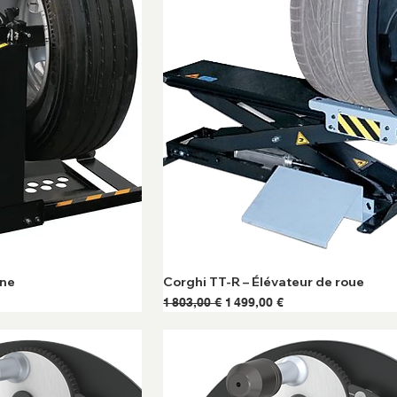
ine
Corghi TT-R – Élévateur de roue
onnel
Prix original
Prix promotionnel
1 803,00 €
1 499,00 €