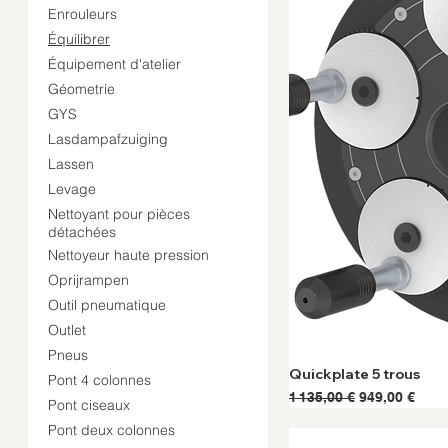
Enrouleurs
Équilibrer
Équipement d'atelier
Géometrie
GYS
Lasdampafzuiging
Lassen
Levage
Nettoyant pour pièces
détachées
Nettoyeur haute pression
Oprijrampen
Outil pneumatique
Outlet
Pneus
Quickplate 5 trous
Pont 4 colonnes
Prix original
Prix promoti
1 135,00 €
949,00 €
Pont ciseaux
Pont deux colonnes