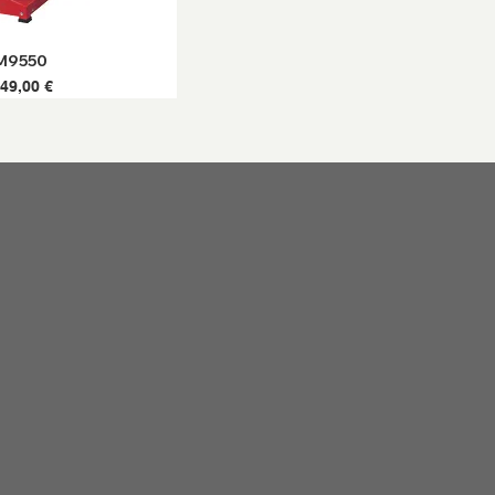
EM9550
749,00 €