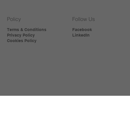
Policy
Follow Us
Terms & Conditions
Facebook
Privacy Policy
LinkedIn
Cookies Policy
Contact
sales@metalced.be
info@metalced.be