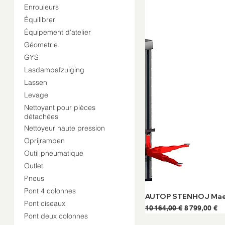
Enrouleurs
Équilibrer
Équipement d'atelier
Géometrie
GYS
Lasdampafzuiging
Lassen
Levage
Nettoyant pour pièces
détachées
Nettoyeur haute pression
Oprijrampen
Outil pneumatique
Outlet
Pneus
Pont 4 colonnes
AUTOP STENHOJ Maestr
Pont ciseaux
Prix original
Prix promot
10 164,00 €
8 799,00 €
Pont deux colonnes