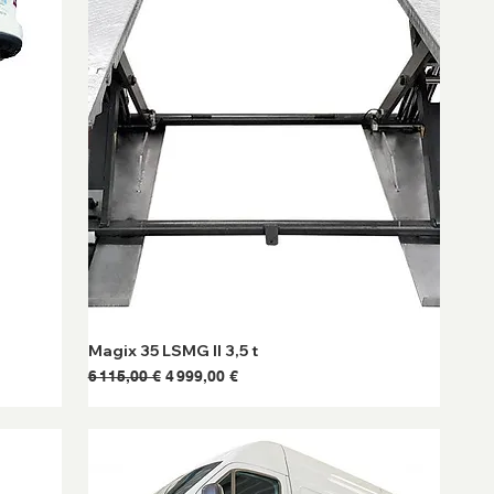
Magix 35 LSMG II 3,5 t
Prix original
Prix promotionnel
6 115,00 €
4 999,00 €