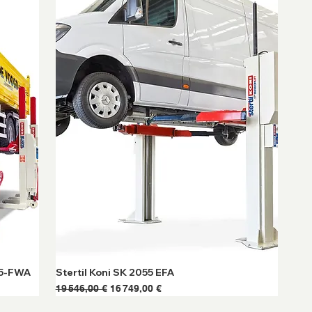
85-FWA
Stertil Koni SK 2055 EFA
Prix original
Prix promotionnel
19 546,00 €
16 749,00 €