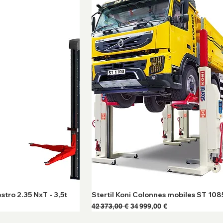
o 2.35 NxT - 3,5t
Stertil Koni Colonnes mobiles ST 10
ionnel
Prix original
Prix promotionnel
42 373,00 €
34 999,00 €