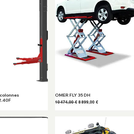
 colonnes
OMER FLY 35 DH
2.40F
Prix original
Prix promotionnel
10 474,00 €
8 899,00 €
onnel