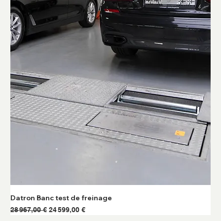
Datron Banc test de freinage
Prix original
Prix promotionnel
28 967,00 €
24 599,00 €