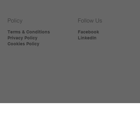
Policy
Follow Us
Terms & Conditions
Facebook
Privacy Policy
LinkedIn
Cookies Policy
Contact
sales@metalced.be
info@metalced.be