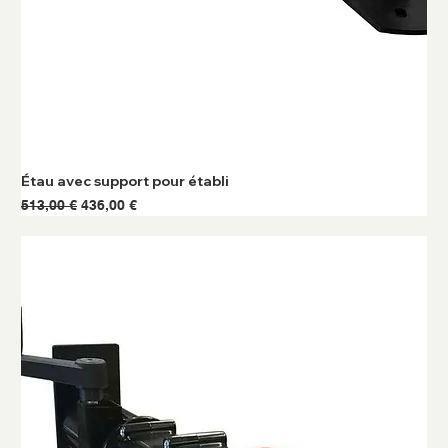
Étau avec support pour établi
Prix original
Prix promotionnel
513,00 €
436,00 €