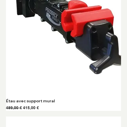
Étau avec support mural
Prix original
Prix promotionnel
489,00 €
415,00 €