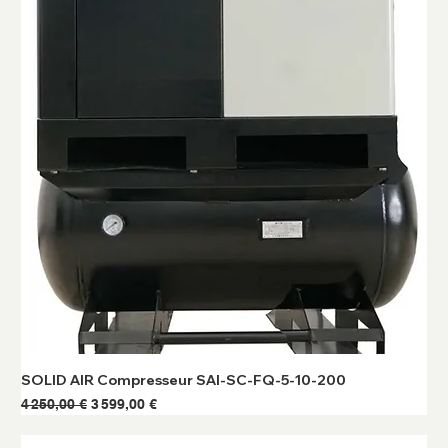
SOLID AIR Compresseur SAI-SC-FQ-5-10-200
Prix original
Prix promotionnel
4 250,00 €
3 599,00 €