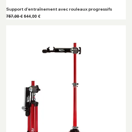
Support d’entraînement avec rouleaux progressifs
Prix original
Prix promotionnel
757,00 €
644,00 €