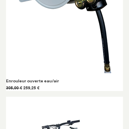
Enrouleur ouverte eau/air
Prix original
Prix promotionnel
305,00 €
259,25 €