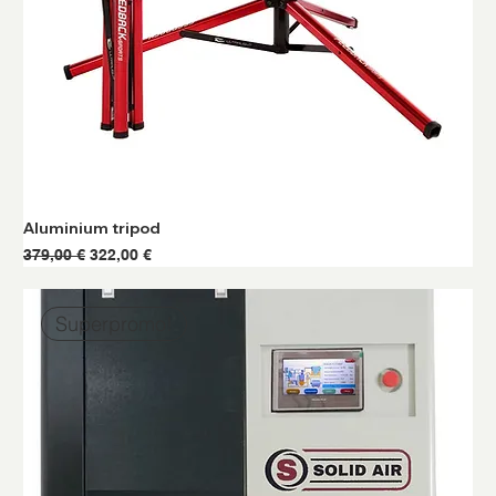
Aluminium tripod
Prix original
Prix promotionnel
379,00 €
322,00 €
Superpromo!