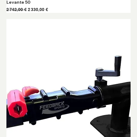
Levante 50
Prix original
Prix promotionnel
2 742,00 €
2 330,00 €